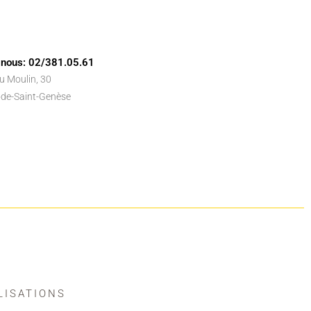
-nous: 02/381.05.61
u Moulin, 30
de-Saint-Genèse
LISATIONS