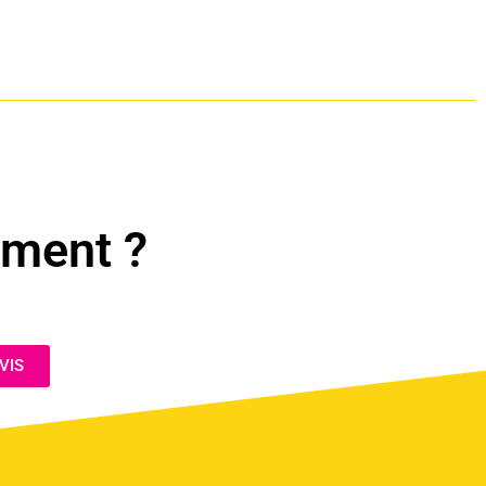
ement ?
!
VIS